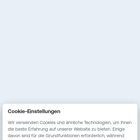
Unternehmen
Plattform
Hintergrund
So funktioniert’s
Vision & Mission
Preise & Pakete
Unser Versprechen
Sicherheit &
Datenschutz
Fallstudien
Service
Vostel
Erstgespräch
Cookie-Einstellungen
Unabhängige IT-
Beratung
Wir verwenden Cookies und ähnliche Technologien, um Ihnen
die beste Erfahrung auf unserer Website zu bieten. Einige
Individuelle
davon sind für die Grundfunktionen erforderlich, während
Softwareentwicklung