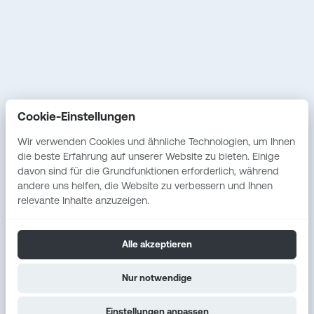
Fallstudien
Service
Vostel
Erstgespräch
Cookie-Einstellungen
Unabhängige IT-
Beratung
Wir verwenden Cookies und ähnliche Technologien, um Ihnen
die beste Erfahrung auf unserer Website zu bieten. Einige
Individuelle
davon sind für die Grundfunktionen erforderlich, während
Softwareentwicklung
andere uns helfen, die Website zu verbessern und Ihnen
relevante Inhalte anzuzeigen.
Alle akzeptieren
Entwickelt mit Hingabe. Gehostet in Deutschland.
Nur notwendige
Gestaltet für Menschen.
Copyright © 2025 Lübbertus Lars Trey. Alle Rechte
vorbehalten.
Einstellungen anpassen