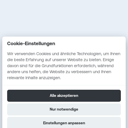
Fallstudien
Service
Vostel
Erstgespräch
Cookie-Einstellungen
Unabhängige IT-
Beratung
Wir verwenden Cookies und ähnliche Technologien, um Ihnen
die beste Erfahrung auf unserer Website zu bieten. Einige
Individuelle
davon sind für die Grundfunktionen erforderlich, während
Softwareentwicklung
andere uns helfen, die Website zu verbessern und Ihnen
relevante Inhalte anzuzeigen.
Alle akzeptieren
Entwickelt mit Hingabe. Gehostet in Deutschland.
Nur notwendige
Gestaltet für Menschen.
Copyright © 2025 Lübbertus Lars Trey. Alle Rechte
vorbehalten.
Einstellungen anpassen