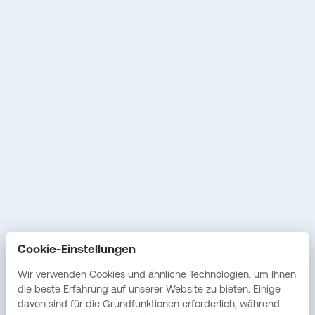
Unternehmen
Plattform
Hintergrund
So funktioniert’s
Vision & Mission
Preise & Pakete
Unser Versprechen
Sicherheit &
Datenschutz
Fallstudien
Service
Vostel
Erstgespräch
Cookie-Einstellungen
Unabhängige IT-
Beratung
Wir verwenden Cookies und ähnliche Technologien, um Ihnen
die beste Erfahrung auf unserer Website zu bieten. Einige
Individuelle
davon sind für die Grundfunktionen erforderlich, während
Softwareentwicklung