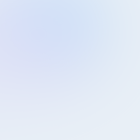
Support kontaktieren
Kontaktinformationen
Vorname, Name
*
Firma
*