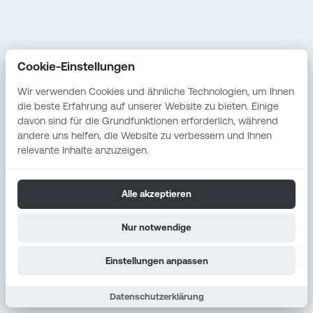
Fallstudien
Service
Vostel
Erstgespräch
Cookie-Einstellungen
Unabhängige IT-
Beratung
Wir verwenden Cookies und ähnliche Technologien, um Ihnen
die beste Erfahrung auf unserer Website zu bieten. Einige
Individuelle
davon sind für die Grundfunktionen erforderlich, während
Softwareentwicklung
andere uns helfen, die Website zu verbessern und Ihnen
relevante Inhalte anzuzeigen.
Alle akzeptieren
Entwickelt mit Hingabe. Gehostet in Deutschland.
Nur notwendige
Gestaltet für Menschen.
Copyright © 2025 Lübbertus Lars Trey. Alle Rechte
vorbehalten.
Einstellungen anpassen
Cookie-Einstellungen
Datenschutz
AGB
Impressum
Datenschutzerklärung